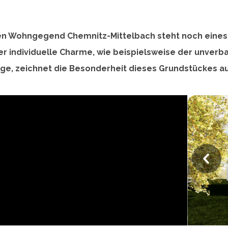
llen Wohngegend Chemnitz-Mittelbach steht noch eines
er individuelle Charme, wie beispielsweise der unverba
ge, zeichnet die Besonderheit dieses Grundstückes au
P
r
e