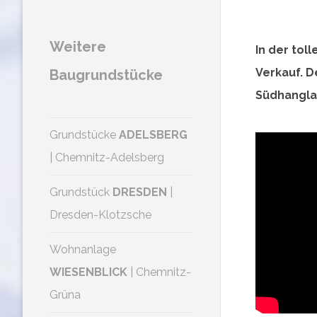
Weitere
In der to
Verkauf. D
Baugrundstücke
Südhangla
Grundstücke
ADELSBERG
| Chemnitz-Adelsberg
Grundstück
DRESDEN
|
Dresden-Klotzsche
Wohnanlage
WIESENBLICK
| Chemnitz-
Grüna