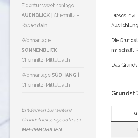
Eigentumswohnanlage
AUENBLICK
| Chemnitz –
Dieses idyl
Rabenstein
Ausrichtung
Wohnanlage
Die Grundst
SONNENBLICK
|
m² schafft 
Chemnitz-Mittelbach
Das Grundst
Wohnanlage
SÜDHANG
|
Chemnitz-Mittelbach
Grundstü
Entdecken Sie weitere
G
Grundstücksangebote auf
MH-IMMOBILIEN