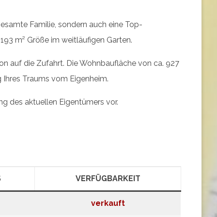
t
 gesamte Familie, sondern auch eine Top-
S
 193 m² Größe im weitläufigen Garten.
l
on auf die Zufahrt. Die Wohnbaufläche von ca. 927
i
ng Ihres Traums vom Eigenheim.
d
ng des aktuellen Eigentümers vor.
e
S
VERFÜGBARKEIT
verkauft