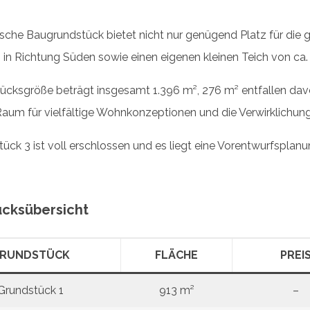
v
lische Baugrundstück bietet nicht nur genügend Platz für die
i
 in Richtung Süden sowie einen eigenen kleinen Teich von ca.
o
ücksgröße beträgt insgesamt 1.396 m², 276 m² entfallen dav
u
Raum für vielfältige Wohnkonzeptionen und die Verwirklichu
s
ück 3 ist voll erschlossen und es liegt eine Vorentwurfsplanu
S
l
i
cksübersicht
d
RUNDSTÜCK
FLÄCHE
PREI
e
Grundstück 1
913 m²
–