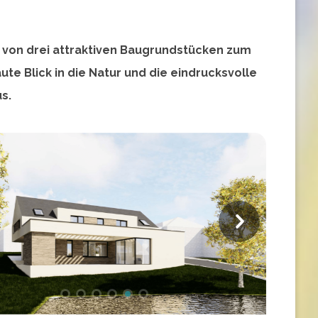
 von drei attraktiven Baugrundstücken zum
ute Blick in die Natur und die eindrucksvolle
s.
N
e
x